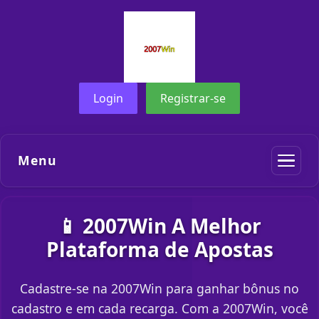
Login
Registrar-se
Menu
📱 2007Win A Melhor
Plataforma de Apostas
Cadastre-se na 2007Win para ganhar bônus no
cadastro e em cada recarga. Com a 2007Win, você