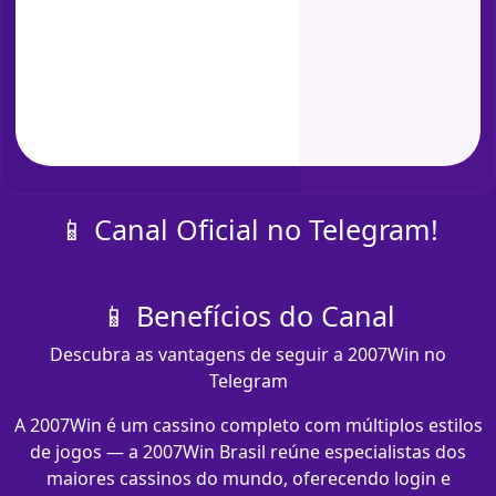
📱 Canal Oficial no Telegram!
📱 Benefícios do Canal
Descubra as vantagens de seguir a 2007Win no
Telegram
A 2007Win é um cassino completo com múltiplos estilos
de jogos — a 2007Win Brasil reúne especialistas dos
maiores cassinos do mundo, oferecendo login e