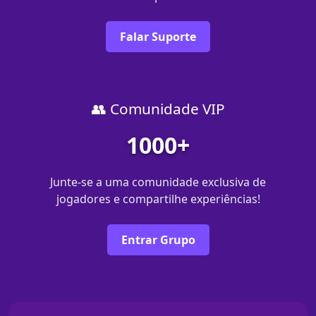
Falar Suporte
👥 Comunidade VIP
1000+
Junte-se a uma comunidade exclusiva de
jogadores e compartilhe experiências!
Entrar Grupo