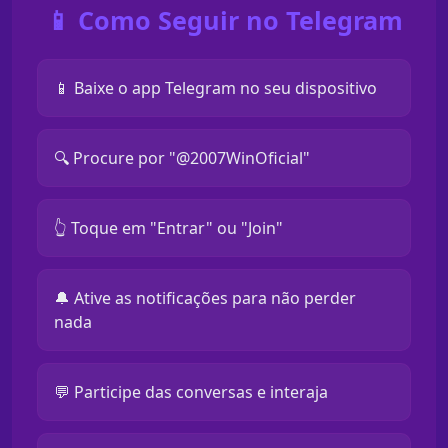
📱 Como Seguir no Telegram
📱 Baixe o app Telegram no seu dispositivo
🔍 Procure por "@2007WinOficial"
👆 Toque em "Entrar" ou "Join"
🔔 Ative as notificações para não perder
nada
💬 Participe das conversas e interaja