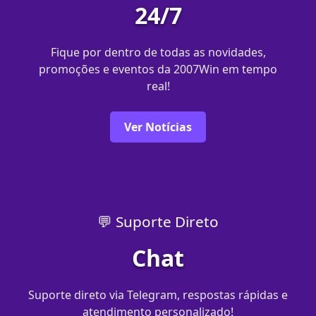
24/7
Fique por dentro de todas as novidades,
promoções e eventos da 2007Win em tempo
real!
Ver Notícias
💬 Suporte Direto
Chat
Suporte direto via Telegram, respostas rápidas e
atendimento personalizado!