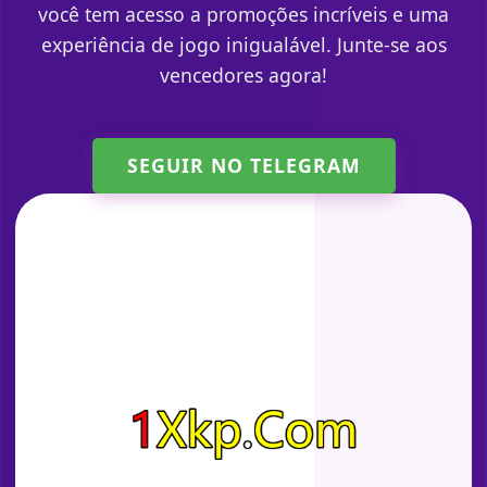
você tem acesso a promoções incríveis e uma
experiência de jogo inigualável. Junte-se aos
vencedores agora!
SEGUIR NO TELEGRAM