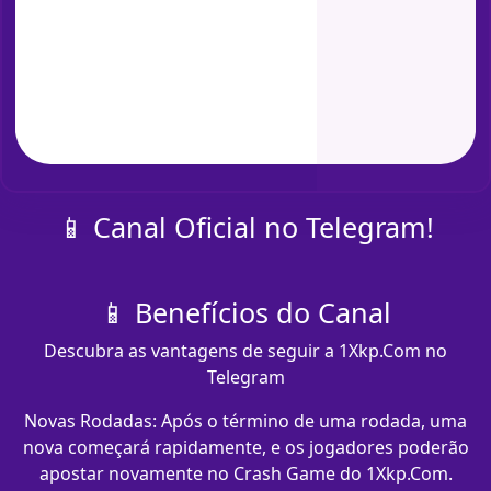
📱 Canal Oficial no Telegram!
📱 Benefícios do Canal
Descubra as vantagens de seguir a 1Xkp.Com no
Telegram
Novas Rodadas: Após o término de uma rodada, uma
nova começará rapidamente, e os jogadores poderão
apostar novamente no Crash Game do 1Xkp.Com.