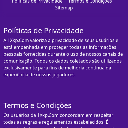
Políticas de Privacidade
Termos e Condições
Sitemap
Políticas de Privacidade
A 1Xkp.Com valoriza a privacidade de seus usuários e
está empenhada em proteger todas as informações
pessoais fornecidas durante o uso de nossos canais de
comunicação. Todos os dados coletados são utilizados
exclusivamente para fins de melhoria contínua da
experiência de nossos jogadores.
Termos e Condições
Os usuários da 1Xkp.Com concordam em respeitar
todas as regras e regulamentos estabelecidos. É