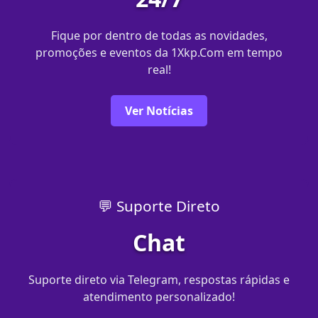
Fique por dentro de todas as novidades,
promoções e eventos da 1Xkp.Com em tempo
real!
Ver Notícias
💬 Suporte Direto
Chat
Suporte direto via Telegram, respostas rápidas e
atendimento personalizado!