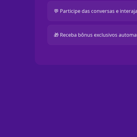
💬 Participe das conversas e interaj
🎁 Receba bônus exclusivos autom