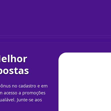
elhor
postas
bônus no cadastro e em
em acesso a promoções
ualável. Junte-se aos