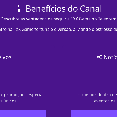
📱 Benefícios do Canal
Descubra as vantagens de seguir a 1XX Game no Telegram
re na 1XX Game fortuna e diversão, aliviando o estresse d
sivos
📢 Notí
m, promoções especiais
Fique por dentro d
s únicos!
eventos da