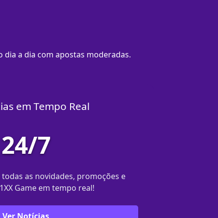
o dia a dia com apostas moderadas.
cias em Tempo Real
24/7
e todas as novidades, promoções e
 1XX Game em tempo real!
Ver Notícias