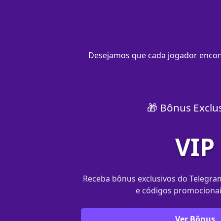
Desejamos que cada jogador encont
🎁 Bônus Exclu
VIP
Receba bônus exclusivos do Telegra
e códigos promocionai
Ver Bônus