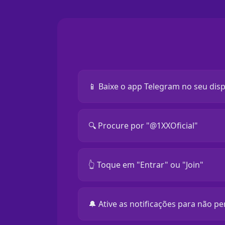
📱 Baixe o app Telegram no seu disp
🔍 Procure por "@1XXOficial"
👆 Toque em "Entrar" ou "Join"
🔔 Ative as notificações para não p