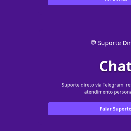
💬 Suporte Di
Cha
Suporte direto via Telegram, r
atendimento persona
Falar Suport