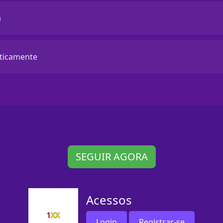
a
aticamente
SEGUIR AGORA
Acessos
Login
Registrar-se