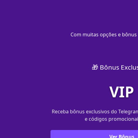
Com muitas opções e bônus co
🎁 Bônus Exclu
VIP
Receba bônus exclusivos do Telegra
e códigos promocionai
Ver Bônus