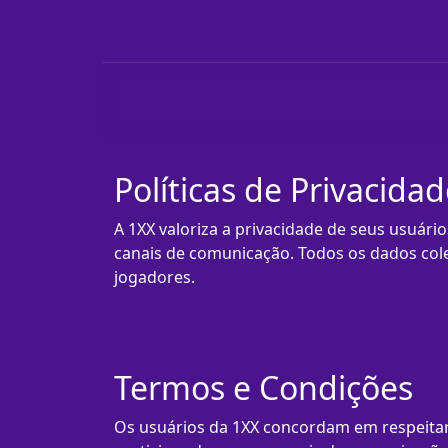
Políticas de Privacida
A 1XX valoriza a privacidade de seus usuár
canais de comunicação. Todos os dados cole
jogadores.
Termos e Condições
Os usuários da 1XX concordam em respeitar 