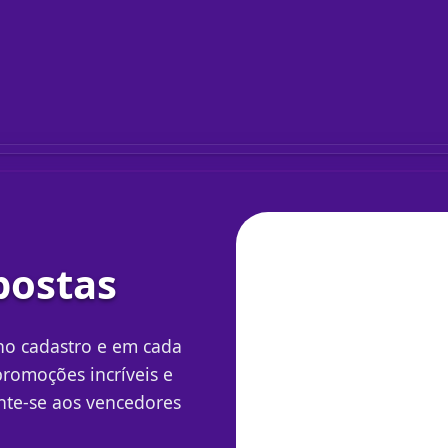
postas
no cadastro e em cada
promoções incríveis e
unte-se aos vencedores