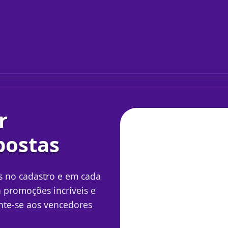
r
postas
 no cadastro e em cada
 promoções incríveis e
unte-se aos vencedores