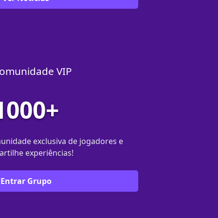
Comunidade VIP
1000+
unidade exclusiva de jogadores e
rtilhe experiências!
Entrar Grupo