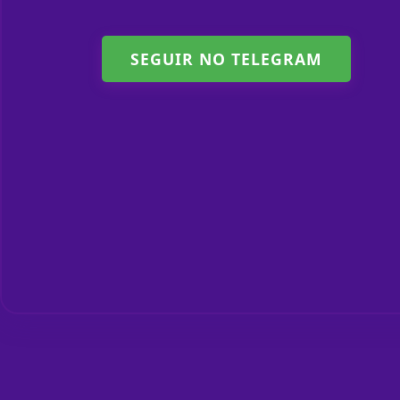
SEGUIR NO TELEGRAM