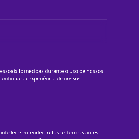
essoais fornecidas durante o uso de nossos
 contínua da experiência de nossos
nte ler e entender todos os termos antes