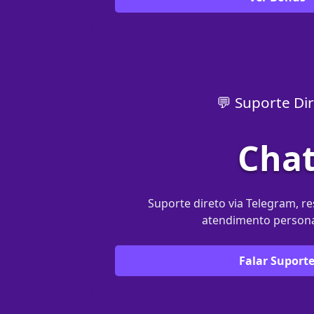
💬 Suporte Di
Cha
Suporte direto via Telegram, r
atendimento persona
Falar Suport