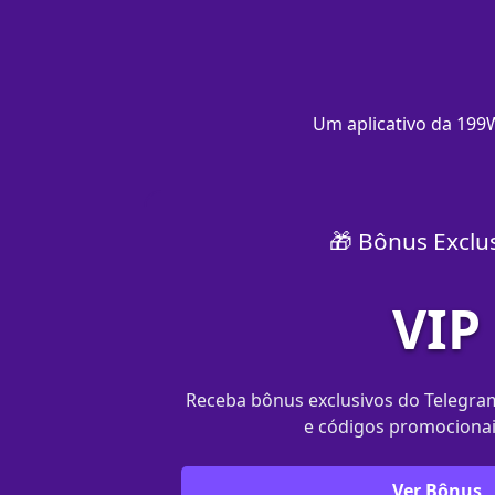
Um aplicativo da 199W
🎁 Bônus Exclu
VIP
Receba bônus exclusivos do Telegra
e códigos promocionai
Ver Bônus