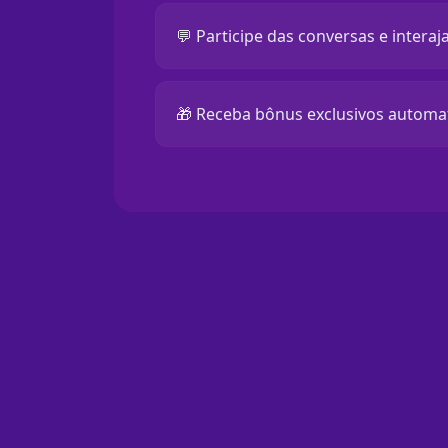
💬 Participe das conversas e interaj
🎁 Receba bônus exclusivos autom