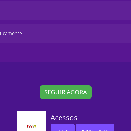
a
aticamente
SEGUIR AGORA
Acessos
Login
Registrar-se