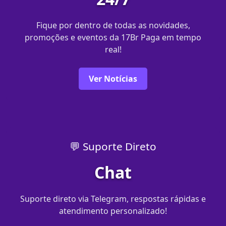
Fique por dentro de todas as novidades,
promoções e eventos da 17Br Paga em tempo
real!
Ver Notícias
💬 Suporte Direto
Chat
Suporte direto via Telegram, respostas rápidas e
atendimento personalizado!