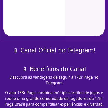
📱 Canal Oficial no Telegram!
📱 Benefícios do Canal
Descubra as vantagens de seguir a 17Br Paga no
Telegram
O app 17Br Paga combina múltiplos estilos de jogos e
reúne uma grande comunidade de jogadores da 17Br
Paga Brasil para compartilhar experiências e diversão.