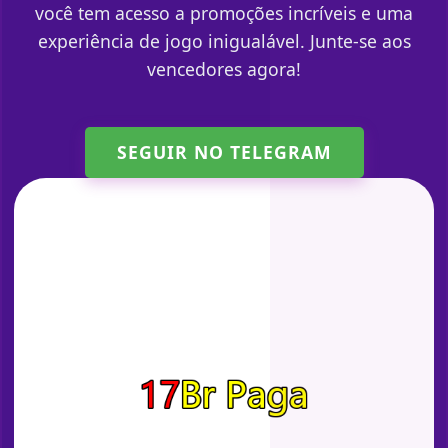
você tem acesso a promoções incríveis e uma
experiência de jogo inigualável. Junte-se aos
vencedores agora!
SEGUIR NO TELEGRAM