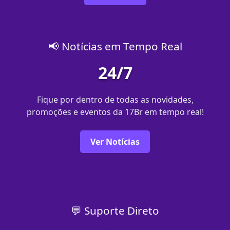
📢 Notícias em Tempo Real
24/7
Fique por dentro de todas as novidades,
promoções e eventos da 17Br em tempo real!
Ver Notícias
💬 Suporte Direto