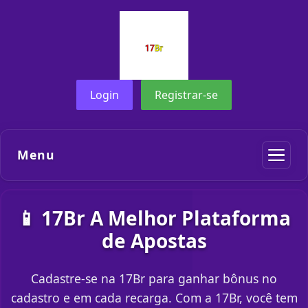
Login
Registrar-se
Menu
📱 17Br A Melhor Plataforma
de Apostas
Cadastre-se na 17Br para ganhar bônus no
cadastro e em cada recarga. Com a 17Br, você tem