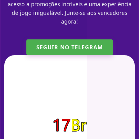
acesso a promoções incríveis e uma experiência
de jogo inigualável. Junte-se aos vencedores
agora!
SEGUIR NO TELEGRAM