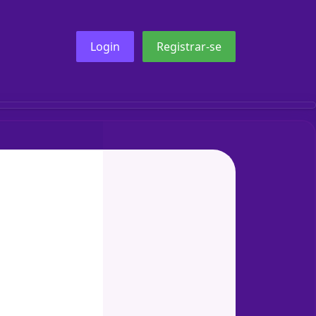
Login
Registrar-se