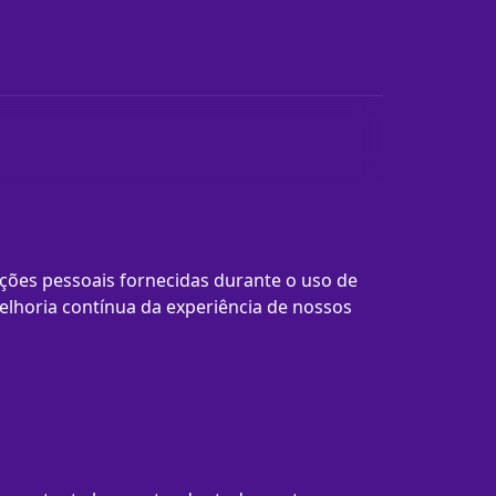
ções pessoais fornecidas durante o uso de
elhoria contínua da experiência de nossos