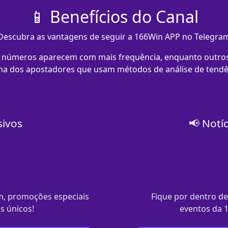
📱 Benefícios do Canal
Descubra as vantagens de seguir a 166Win APP no Telegra
s números aparecem com mais frequência, enquanto outros s
ha dos apostadores que usam métodos de análise de tendê
sivos
📢 Notí
m, promoções especiais
Fique por dentro d
s únicos!
eventos da 