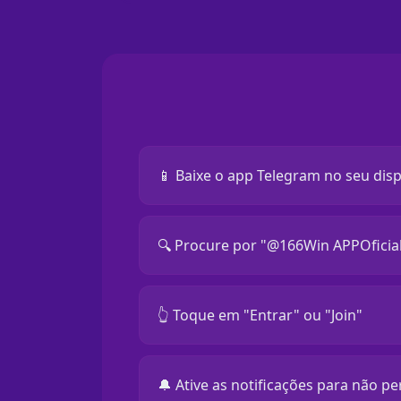
📱 Baixe o app Telegram no seu disp
🔍 Procure por "@166Win APPOficia
👆 Toque em "Entrar" ou "Join"
🔔 Ative as notificações para não p