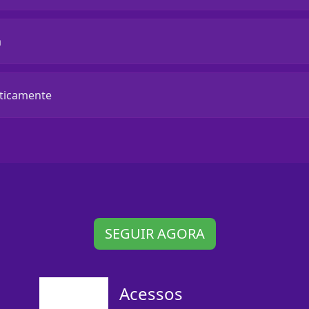
a
aticamente
SEGUIR AGORA
Acessos