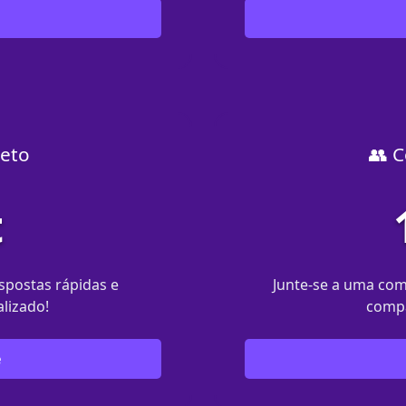
reto
👥 
t
espostas rápidas e
Junte-se a uma com
lizado!
compa
e