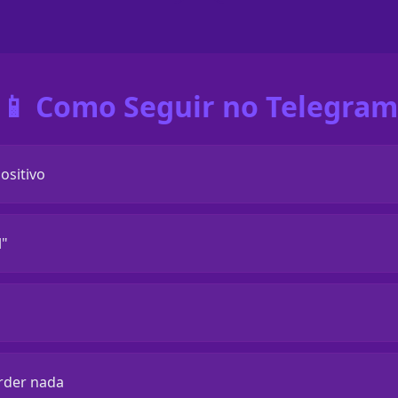
📱 Como Seguir no Telegram
ositivo
l"
erder nada