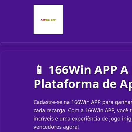
📱 166Win APP A
Plataforma de A
Cadastre-se na 166Win APP para ganha
cada recarga. Com a 166Win APP, você 
incríveis e uma experiência de jogo inig
vencedores agora!