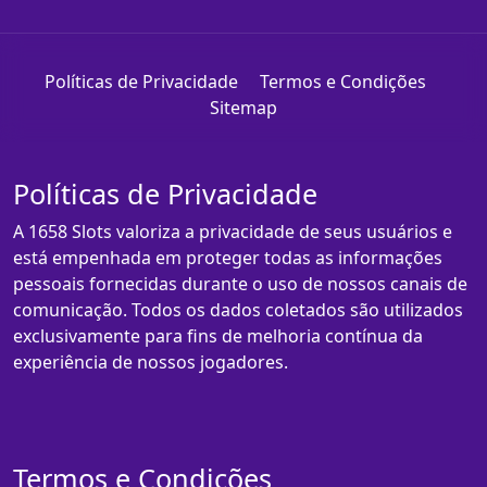
Políticas de Privacidade
Termos e Condições
Sitemap
Políticas de Privacidade
A 1658 Slots valoriza a privacidade de seus usuários e
está empenhada em proteger todas as informações
pessoais fornecidas durante o uso de nossos canais de
comunicação. Todos os dados coletados são utilizados
exclusivamente para fins de melhoria contínua da
experiência de nossos jogadores.
Termos e Condições