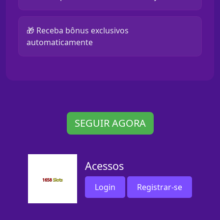
🎁 Receba bônus exclusivos
automaticamente
SEGUIR AGORA
Acessos
Login
Registrar-se