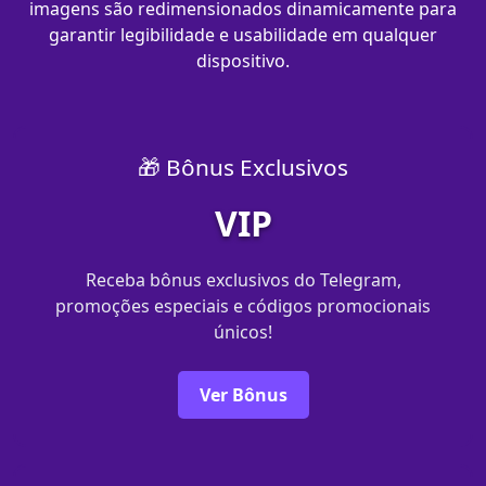
imagens são redimensionados dinamicamente para
garantir legibilidade e usabilidade em qualquer
dispositivo.
🎁 Bônus Exclusivos
VIP
Receba bônus exclusivos do Telegram,
promoções especiais e códigos promocionais
únicos!
Ver Bônus