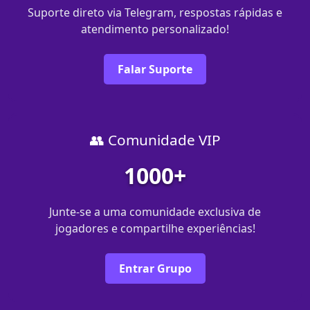
Suporte direto via Telegram, respostas rápidas e
atendimento personalizado!
Falar Suporte
👥 Comunidade VIP
1000+
Junte-se a uma comunidade exclusiva de
jogadores e compartilhe experiências!
Entrar Grupo