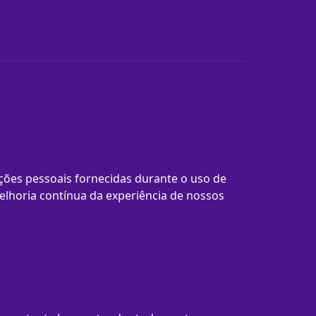
ções pessoais fornecidas durante o uso de
elhoria contínua da experiência de nossos