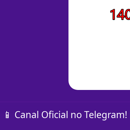
📱 Canal Oficial no Telegram!