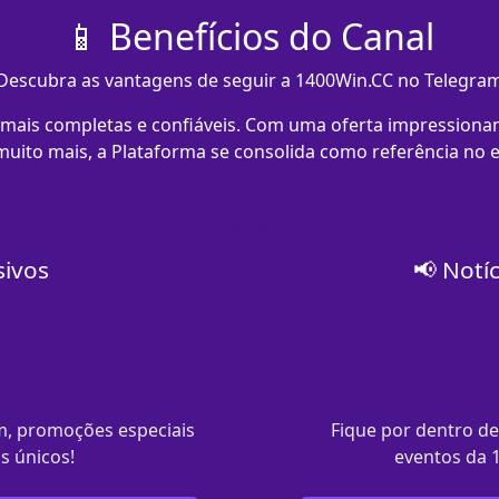
📱 Benefícios do Canal
Descubra as vantagens de seguir a 1400Win.CC no Telegra
ais completas e confiáveis. Com uma oferta impressionante
e muito mais, a Plataforma se consolida como referência no e
sivos
📢 Notí
m, promoções especiais
Fique por dentro d
s únicos!
eventos da 