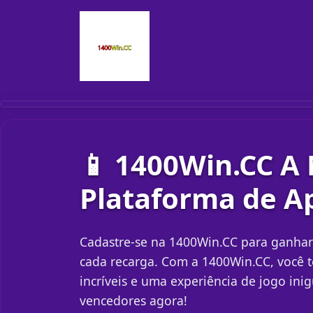
📱 1400Win.CC A
Plataforma de A
Cadastre-se na 1400Win.CC para ganhar
cada recarga. Com a 1400Win.CC, você 
incríveis e uma experiência de jogo inig
vencedores agora!