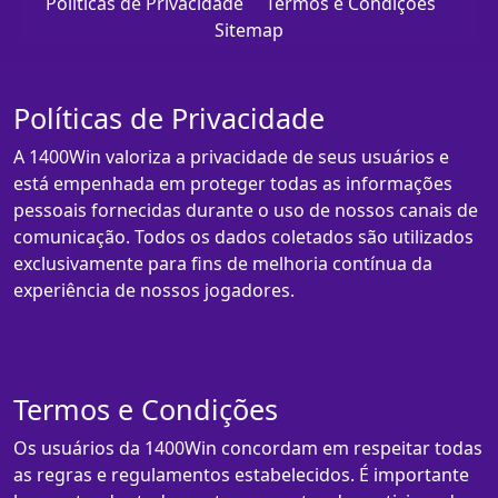
Políticas de Privacidade
Termos e Condições
Sitemap
Políticas de Privacidade
A 1400Win valoriza a privacidade de seus usuários e
está empenhada em proteger todas as informações
pessoais fornecidas durante o uso de nossos canais de
comunicação. Todos os dados coletados são utilizados
exclusivamente para fins de melhoria contínua da
experiência de nossos jogadores.
Termos e Condições
Os usuários da 1400Win concordam em respeitar todas
as regras e regulamentos estabelecidos. É importante