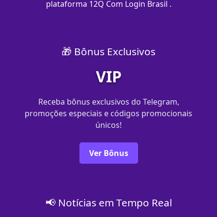
plataforma 12Q Com Login Brasil .
🎁 Bônus Exclusivos
VIP
Receba bônus exclusivos do Telegram,
promoções especiais e códigos promocionais
únicos!
Ver Bônus
📢 Notícias em Tempo Real