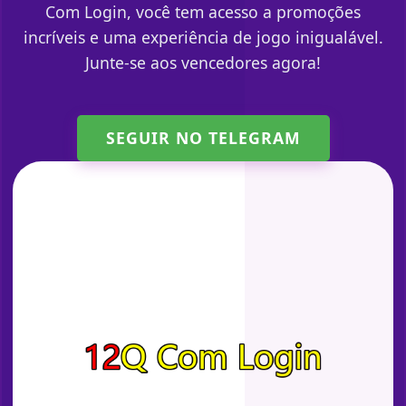
Com Login, você tem acesso a promoções
incríveis e uma experiência de jogo inigualável.
Junte-se aos vencedores agora!
SEGUIR NO TELEGRAM