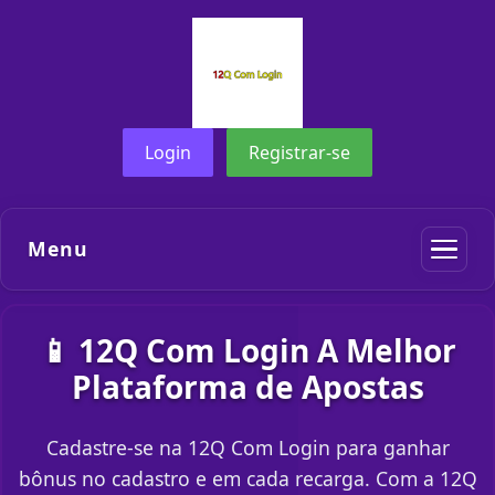
Login
Registrar-se
Menu
📱 12Q Com Login A Melhor
Plataforma de Apostas
Cadastre-se na 12Q Com Login para ganhar
bônus no cadastro e em cada recarga. Com a 12Q