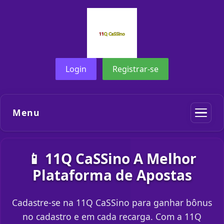
Login
Registrar-se
Menu
📱 11Q CaSSino A Melhor
Plataforma de Apostas
Cadastre-se na 11Q CaSSino para ganhar bônus
no cadastro e em cada recarga. Com a 11Q