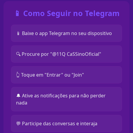
📱 Como Seguir no Telegram
📱 Baixe o app Telegram no seu dispositivo
🔍 Procure por "@11Q CaSSinoOficial"
👆 Toque em "Entrar" ou "Join"
🔔 Ative as notificações para não perder
nada
💬 Participe das conversas e interaja