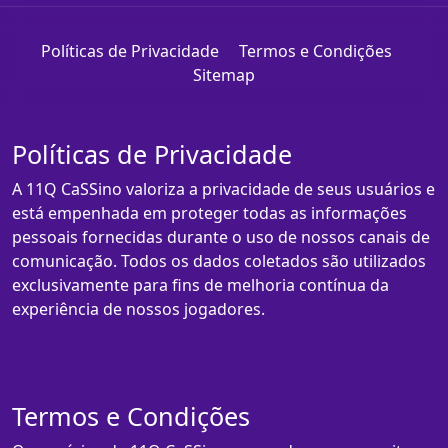
Políticas de Privacidade
Termos e Condições
Sitemap
Políticas de Privacidade
A 11Q CaSSino valoriza a privacidade de seus usuários e
está empenhada em proteger todas as informações
pessoais fornecidas durante o uso de nossos canais de
comunicação. Todos os dados coletados são utilizados
exclusivamente para fins de melhoria contínua da
experiência de nossos jogadores.
Termos e Condições