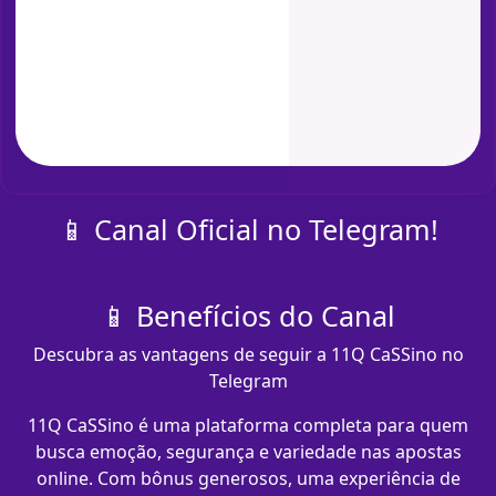
📱 Canal Oficial no Telegram!
📱 Benefícios do Canal
Descubra as vantagens de seguir a 11Q CaSSino no
Telegram
11Q CaSSino é uma plataforma completa para quem
busca emoção, segurança e variedade nas apostas
online. Com bônus generosos, uma experiência de