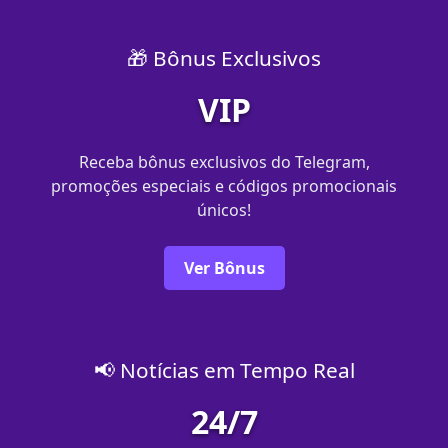
🎁 Bônus Exclusivos
VIP
Receba bônus exclusivos do Telegram,
promoções especiais e códigos promocionais
únicos!
Ver Bônus
📢 Notícias em Tempo Real
24/7