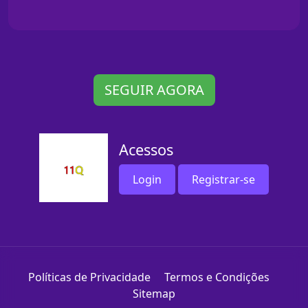
SEGUIR AGORA
Acessos
Login
Registrar-se
Políticas de Privacidade
Termos e Condições
Sitemap