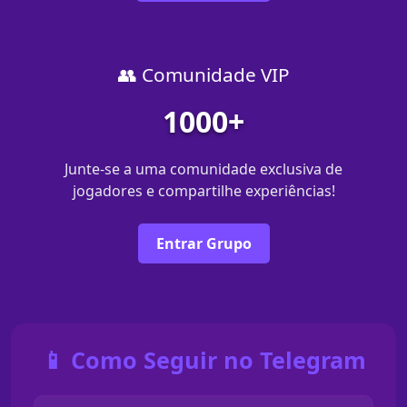
👥 Comunidade VIP
1000+
Junte-se a uma comunidade exclusiva de
jogadores e compartilhe experiências!
Entrar Grupo
📱 Como Seguir no Telegram