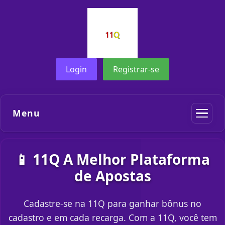
Login
Registrar-se
Menu
📱 11Q A Melhor Plataforma
de Apostas
Cadastre-se na 11Q para ganhar bônus no
cadastro e em cada recarga. Com a 11Q, você tem