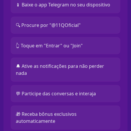
📱 Baixe o app Telegram no seu dispositivo
🔍 Procure por "@11QOficial"
👆 Toque em "Entrar" ou "Join"
🔔 Ative as notificações para não perder
nada
💬 Participe das conversas e interaja
🎁 Receba bônus exclusivos
automaticamente