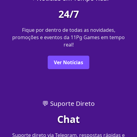
24/7
Fique por dentro de todas as novidades,
promoções e eventos da 11Pg Games em tempo
real!
Ver Notícias
💬 Suporte Direto
Chat
Suporte direto via Telegram, respostas rápidas e