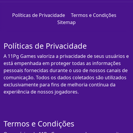
Políticas de Privacidade
Termos e Condições
Sitemap
Políticas de Privacidade
A 11Pg Games valoriza a privacidade de seus usuários e
está empenhada em proteger todas as informações
pessoais fornecidas durante o uso de nossos canais de
comunicação. Todos os dados coletados são utilizados
exclusivamente para fins de melhoria contínua da
experiência de nossos jogadores.
Termos e Condições