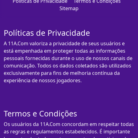
Políticas de Privacidade
Termos e Condições
Sitemap
Políticas de Privacidade
A 11A.Com valoriza a privacidade de seus usuários e
está empenhada em proteger todas as informações
pessoais fornecidas durante o uso de nossos canais de
comunicação. Todos os dados coletados são utilizados
exclusivamente para fins de melhoria contínua da
experiência de nossos jogadores.
Termos e Condições
Os usuários da 11A.Com concordam em respeitar todas
as regras e regulamentos estabelecidos. É importante