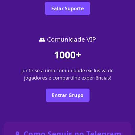
Falar Suporte
👥 Comunidade VIP
1000+
Junte-se a uma comunidade exclusiva de
jogadores e compartilhe experiências!
Entrar Grupo
📱 Como Seguir no Telegram