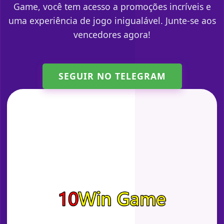
Game, você tem acesso a promoções incríveis e
uma experiência de jogo inigualável. Junte-se aos
vencedores agora!
SEGUIR NO TELEGRAM