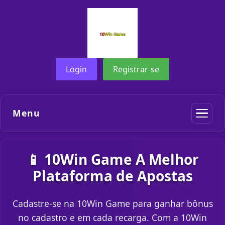
Login
Registrar-se
Menu
📱 10Win Game A Melhor
Plataforma de Apostas
Cadastre-se na 10Win Game para ganhar bônus
no cadastro e em cada recarga. Com a 10Win