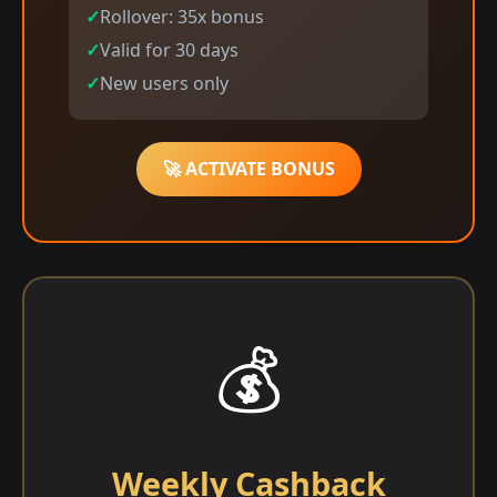
Rollover: 35x bonus
Valid for 30 days
New users only
🚀 ACTIVATE BONUS
💰
Weekly Cashback