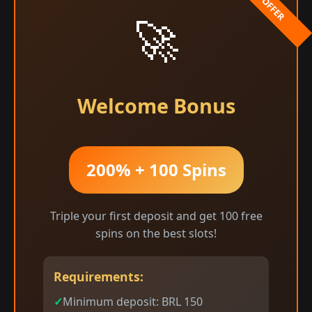
🚀
Welcome Bonus
200% + 100 Spins
Triple your first deposit and get 100 free
spins on the best slots!
Requirements:
Minimum deposit: BRL 150