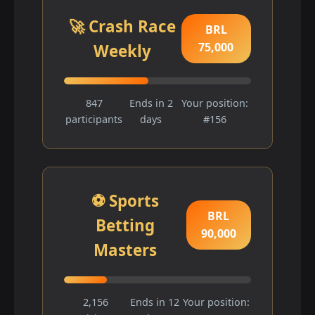
🚀 Crash Race
BRL
75,000
Weekly
847
Ends in 2
Your position:
participants
days
#156
⚽ Sports
BRL
Betting
90,000
Masters
2,156
Ends in 12
Your position: