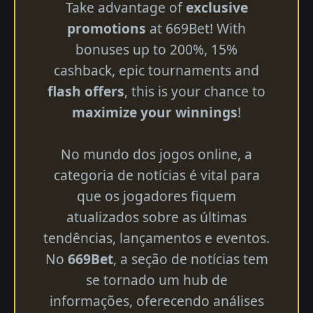
Take advantage of
exclusive
promotions
at 669Bet! With
bonuses up to 200%, 15%
cashback, epic tournaments and
flash offers
, this is your chance to
maximize your winnings
!
No mundo dos jogos online, a
categoria de notícias é vital para
que os jogadores fiquem
atualizados sobre as últimas
tendências, lançamentos e eventos.
No
669Bet
, a seção de notícias tem
se tornado um hub de
informações, oferecendo análises