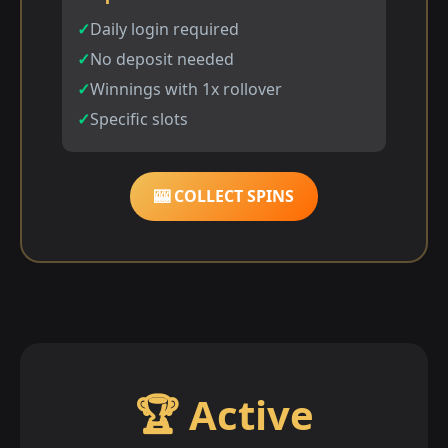
Daily login required
No deposit needed
Winnings with 1x rollover
Specific slots
🎰 COLLECT SPINS
🏆 Active