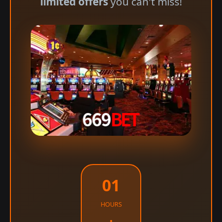
limited offers
you can't miss!
01
HOURS