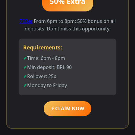
50% Extra
79Bet
From 6pm to 8pm: 50% bonus on all
deposits! Don't miss this opportunity.
Requirements:
Time: 6pm - 8pm
Min deposit: BRL 90
Rollover: 25x
Monday to Friday
⚡ CLAIM NOW