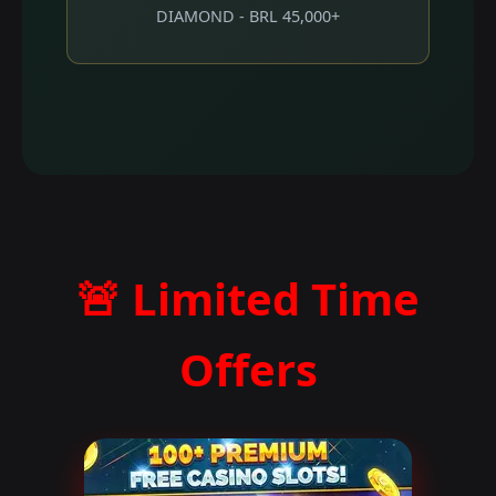
DIAMOND - BRL 45,000+
🚨 Limited Time
Offers